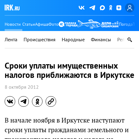
Новости
Статьи
Афиша
Фото
Погода
Ту
Лента
Происшествия
Народные
Финансы
Регионы
Сроки уплаты имущественных
налогов приближаются в Иркутске
8 октября 2012
В начале ноября в Иркутске наступают
сроки уплаты гражданами земельного и