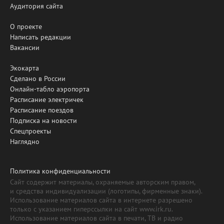
Аудитория сайта
О проекте
Написать редакции
Вакансии
Экокарта
Сделано в России
Онлайн-табло аэропорта
Расписание электричек
Расписание поездов
Подписка на новости
Спецпроекты
Наглядно
Политика конфиденциальности
Сайт содержит материалы, охраняемые авторским правом,
и средства индивидуализации (логотипы, фирменные знаки).
Использование материалов сайта в интернете разрешено
только с указанием гиперссылки на сайт www.irk.ru.
Использование материалов сайта в печати, ТВ и радио