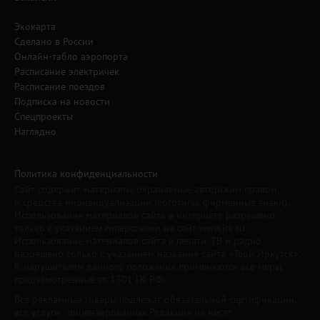
Экокарта
Сделано в России
Онлайн-табло аэропорта
Расписание электричек
Расписание поездов
Подписка на новости
Спецпроекты
Наглядно
Политика конфиденциальности
Сайт содержит материалы, охраняемые авторским правом,
и средства индивидуализации (логотипы, фирменные знаки).
Использование материалов сайта в интернете разрешено
только с указанием гиперссылки на сайт www.irk.ru.
Использование материалов сайта в печати, ТВ и радио
разрешено только с указанием названия сайта «Твой Иркутск».
К нарушителям данного положения применяются все меры,
предусмотренные ст. 1301 ГК РФ.
Все рекламные товары подлежат обязательной сертификации,
все услуги - лицензированию. Редакция не несет