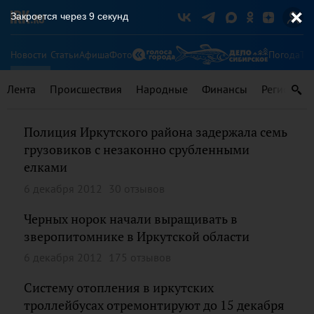
Закроется через
8
секунд
Новости
Статьи
Афиша
Фото
Погода
Ту
Лента
Происшествия
Народные
Финансы
Регионы
Полиция Иркутского района задержала семь
грузовиков с незаконно срубленными
елками
6 декабря 2012
30 отзывов
Черных норок начали выращивать в
зверопитомнике в Иркутской области
6 декабря 2012
175 отзывов
Систему отопления в иркутских
троллейбусах отремонтируют до 15 декабря