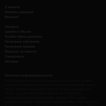
О проекте
Написать редакции
Вакансии
Экокарта
Сделано в России
Онлайн-табло аэропорта
Расписание электричек
Расписание поездов
Подписка на новости
Спецпроекты
Наглядно
Политика конфиденциальности
Сайт содержит материалы, охраняемые авторским правом,
и средства индивидуализации (логотипы, фирменные знаки).
Использование материалов сайта в интернете разрешено
только с указанием гиперссылки на сайт www.irk.ru.
Использование материалов сайта в печати, ТВ и радио
разрешено только с указанием названия сайта «Твой Иркутск».