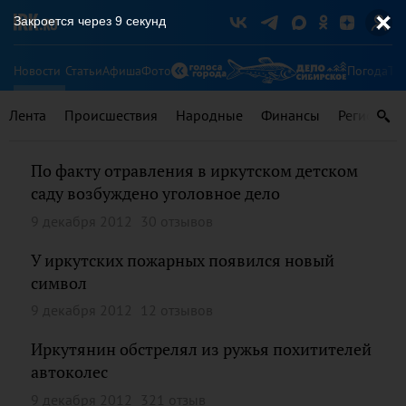
Закроется через
9
секунд
Новости
Статьи
Афиша
Фото
Погода
Ту
Лента
Происшествия
Народные
Финансы
Регионы
По факту отравления в иркутском детском
саду возбуждено уголовное дело
9 декабря 2012
30 отзывов
У иркутских пожарных появился новый
символ
9 декабря 2012
12 отзывов
Иркутянин обстрелял из ружья похитителей
автоколес
9 декабря 2012
321 отзыв