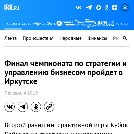
Новости
Статьи
Афиша
Фото
Погода
Ту
Лента
Происшествия
Народные
Финансы
Регионы
Финал чемпионата по стратегии и
управлению бизнесом пройдет в
Иркутске
7 февраля 2013
Второй раунд интерактивной игры Кубок