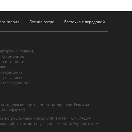
оса города
Лесное озеро
Весточка с передовой
авторским правом,
ы, фирменные
а в интернете
ылки
риалов сайта
с указанием
шителям данного
и за содержание рекламных материалов. Реклама
чной офертой.
") (регистрационный номер СМИ ИА № ФС77-74154
никаций) с соответствующей пометкой. Учредитель —