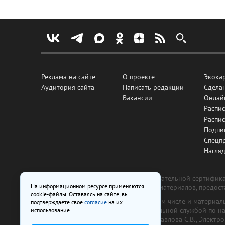
Реклама на сайте
О проекте
Экока
Аудитория сайта
Написать редакции
Сделан
Вакансии
Онлай
Распис
Распи
Подпи
Спецп
Нагля
Все рекламные товары подлежат обязательной сертификац
На информационном ресурсе применяются
изготовлена и размещена на основе материалов, предос
cookie-файлы. Оставаясь на сайте, вы
На сайте www.irk.ru размещаются в том числе и материа
подтверждаете свое
согласие
на их
от 29 октября 2018 г., выдан Федеральной службой по 
использование.
ООО «Ирк.ру». Главный редактор — Павлова С.В., Электр