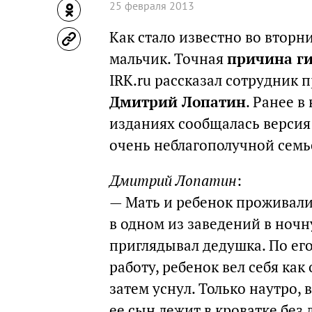
25 февраля 2013
Как стало известно во вторни
мальчик. Точная
причина ги
IRK.ru рассказал сотрудник 
Дмитрий Лопатин
. Ранее 
изданиях сообщалась версия
очень неблагополучной семь
Дмитрий Лопатин
:
— Мать и ребенок проживали
в одном из заведений в ночн
приглядывал дедушка. По его
работу, ребенок вел себя как
затем уснул. Только наутро,
ее сын лежит в кроватке без