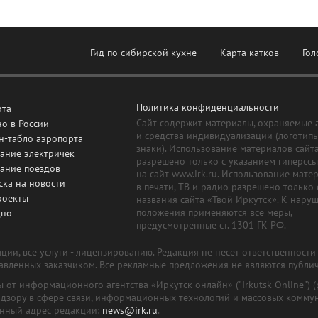
Гид по сибирской кухне
Карта катков
Гол
Политика конфиденциальности
рта
Сайт содержит материалы, охраняемые 
о в России
и средства индивидуализации (логотип
н-табло аэропорта
знаки). Использование материалов сайт
ание электричек
разрешено только с указанием гиперсс
сание поездов
на сайт www.irk.ru. Использование мате
ска на новости
в печати, ТВ и радио разрешено только 
роекты
названия сайта «Твой Иркутск». К нару
положения применяются все меры,
дно
предусмотренные ст. 1301 ГК РФ.
ии, все услуги - лицензированию. Редакция не несет ответственност
тавленных заказчиком. Все рекламные предложения не являются публи
лы от информационного агентства «Иркутск онлайн» ("Irkutsk Online
надзору в сфере связи, информационных технологий и массовых комму
онный адрес редакции:
news@irk.ru
.