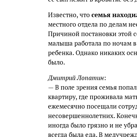
Известно, что
семья находи
местного отдела по делам н
Причиной постановки этой се
малыша работала по ночам в 
ребенка. Однако никаких ос
было.
Дмитрий Лопатин
:
— В поле зрения семья попала
квартиру, где проживала мат
ежемесячно посещали сотруд
несовершеннолетних. Конечно
иногда было грязно и не убра
всегда была еда. В медучреж