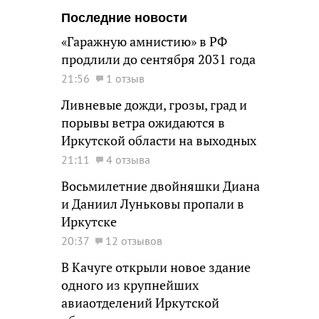
Последние новости
«Гаражную амнистию» в РФ
продлили до сентября 2031 года
21:56
1 отзыв
Ливневые дожди, грозы, град и
порывы ветра ожидаются в
Иркутской области на выходных
21:11
4 отзыва
Восьмилетние двойняшки Диана
и Даниил Луньковы пропали в
Иркутске
20:37
12 отзывов
В Качуге открыли новое здание
одного из крупнейших
авиаотделений Иркутской