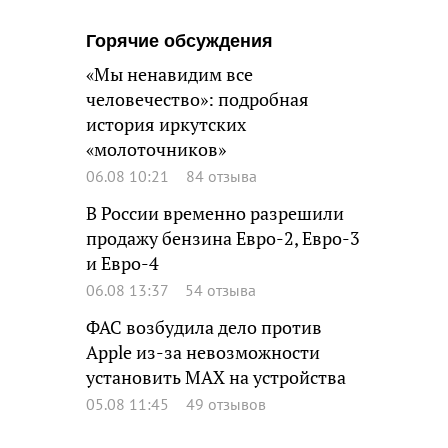
Горячие обсуждения
«Мы ненавидим все
человечество»: подробная
история иркутских
«молоточников»
06.08 10:21
84 отзыва
В России временно разрешили
продажу бензина Евро-2, Евро-3
и Евро-4
06.08 13:37
54 отзыва
ФАС возбудила дело против
Apple из-за невозможности
установить MAX на устройства
05.08 11:45
49 отзывов