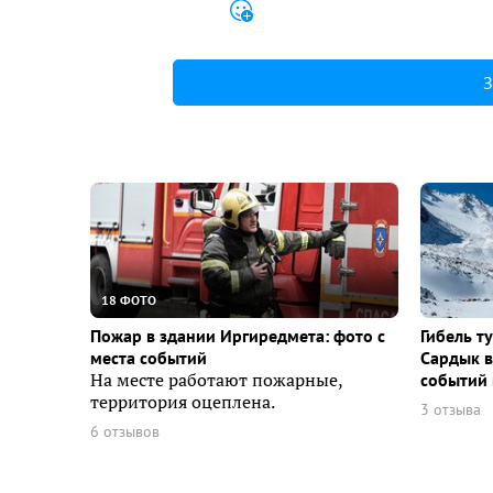
З
18 ФОТО
Пожар в здании Иргиредмета: фото с
Гибель т
места событий
Сардык в
На месте работают пожарные,
событий 
территория оцеплена.
3 отзыва
6 отзывов