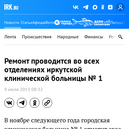
Новости
Статьи
Афиша
Фото
Погода
Ту
Лента
Происшествия
Народные
Финансы
Регионы
Ремонт проводится во всех
отделениях иркутской
клинической больницы № 1
9 июля 2013 08:32
В ноябре следующего года городская