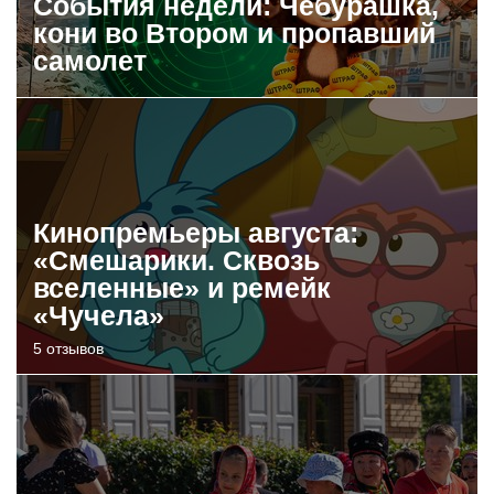
События недели: Чебурашка,
кони во Втором и пропавший
самолет
Кинопремьеры августа:
«Смешарики. Сквозь
вселенные» и ремейк
«Чучела»
5 отзывов