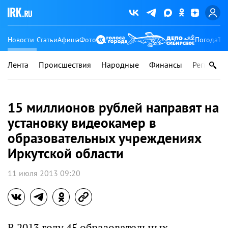
Новости
Статьи
Афиша
Фото
Погода
Ту
Лента
Происшествия
Народные
Финансы
Регионы
15 миллионов рублей направят на
установку видеокамер в
образовательных учреждениях
Иркутской области
11 июля 2013 09:20
В 2013 году 45 образовательных