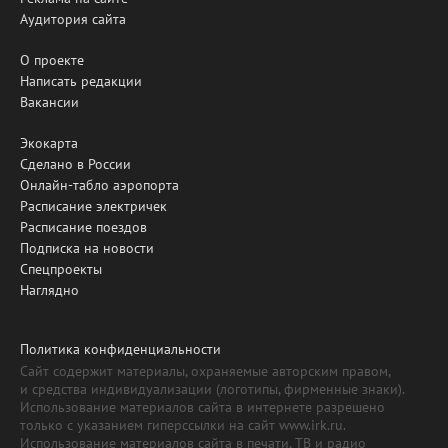
Аудитория сайта
О проекте
Написать редакции
Вакансии
Экокарта
Сделано в России
Онлайн-табло аэропорта
Расписание электричек
Расписание поездов
Подписка на новости
Спецпроекты
Наглядно
Политика конфиденциальности
Сайт содержит материалы, охраняемые авторским правом,
и средства индивидуализации (логотипы, фирменные знаки).
Использование материалов сайта в интернете разрешено
только с указанием гиперссылки на сайт www.irk.ru.
Использование материалов сайта в печати, ТВ и радио