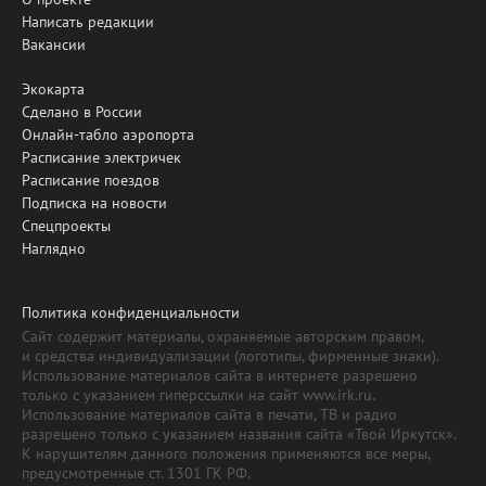
Написать редакции
Вакансии
Экокарта
Сделано в России
Онлайн-табло аэропорта
Расписание электричек
Расписание поездов
Подписка на новости
Спецпроекты
Наглядно
Политика конфиденциальности
Сайт содержит материалы, охраняемые авторским правом,
и средства индивидуализации (логотипы, фирменные знаки).
Использование материалов сайта в интернете разрешено
только с указанием гиперссылки на сайт www.irk.ru.
Использование материалов сайта в печати, ТВ и радио
разрешено только с указанием названия сайта «Твой Иркутск».
К нарушителям данного положения применяются все меры,
предусмотренные ст. 1301 ГК РФ.