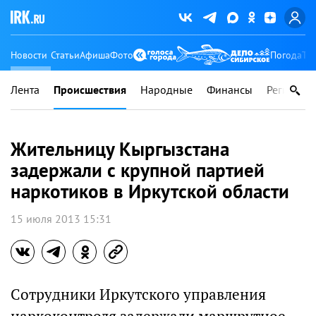
Новости
Статьи
Афиша
Фото
Погода
Ту
Лента
Происшествия
Народные
Финансы
Регионы
Жительницу Кыргызстана
задержали с крупной партией
наркотиков в Иркутской области
15 июля 2013 15:31
Cотрудники Иркутского управления