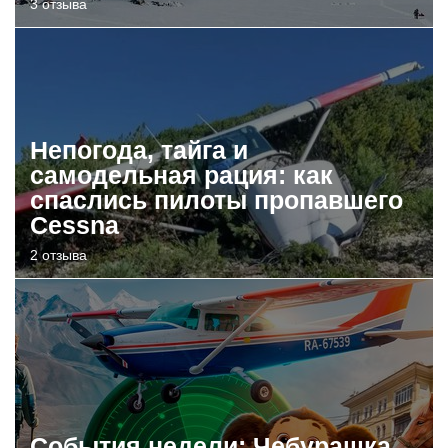
3 отзыва
Непогода, тайга и
самодельная рация: как
спаслись пилоты пропавшего
Cessna
2 отзыва
События недели: Чебурашка,