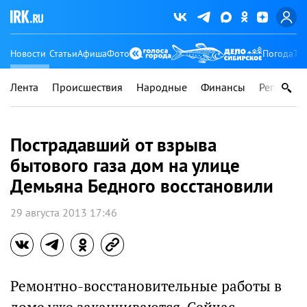
Новости
Статьи
Афиша
Фото
Погода
Ту
Лента
Происшествия
Народные
Финансы
Регионы
Пострадавший от взрыва
бытового газа дом на улице
Демьяна Бедного восстановили
29 августа 2013 17:46
Ремонтно-восстановительные работы в