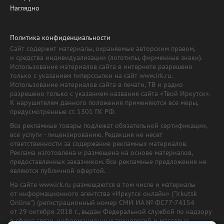
Наглядно
Политика конфиденциальности
Сайт содержит материалы, охраняемые авторским правом,
и средства индивидуализации (логотипы, фирменные знаки).
Использование материалов сайта в интернете разрешено
только с указанием гиперссылки на сайт www.irk.ru.
Использование материалов сайта в печати, ТВ и радио
разрешено только с указанием названия сайта «Твой Иркутск».
К нарушителям данного положения применяются все меры,
предусмотренные ст. 1301 ГК РФ.
Все рекламные товары подлежат обязательной сертификации,
все услуги - лицензированию. Редакция не несет
ответственности за содержание рекламных материалов.
Реклама изготовлена и размещена на основе материалов,
предоставленных заказчиком. Все рекламные предложения не
являются публичной офертой.
На сайте www.irk.ru размещаются в том числе и материалы
от информационного агентства «Иркутск онлайн» ("Irkutsk
Online") (регистрационный номер СМИ ИА № ФС77-74154
от 29 октября 2018 г., выдан Федеральной службой по надзору
в сфере связи, информационных технологий и массовых