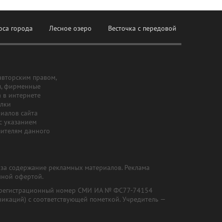
оса города
Лесное озеро
Весточка с передовой
авторским правом,
ы, фирменные
а в интернете
ылки
риалов сайта
с указанием
шителям данного
и за содержание рекламных материалов. Реклама
чной офертой.
") (регистрационный номер СМИ ИА № ФС77-74154
никаций) с соответствующей пометкой. Учредитель —