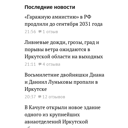
Последние новости
«Гаражную амнистию» в РФ
продлили до сентября 2031 года
21:56
1 отзыв
Ливневые дожди, грозы, град и
порывы ветра ожидаются в
Иркутской области на выходных
21:11
4 отзыва
Восьмилетние двойняшки Диана
и Даниил Луньковы пропали в
Иркутске
20:37
12 отзывов
В Качуге открыли новое здание
одного из крупнейших
авиаотделений Иркутской