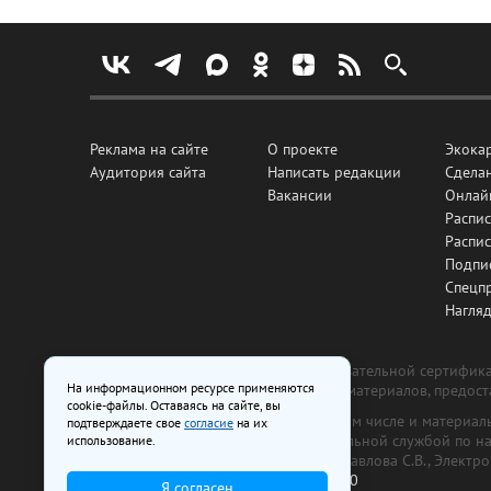
Реклама на сайте
О проекте
Экока
Аудитория сайта
Написать редакции
Сделан
Вакансии
Онлай
Распис
Распи
Подпи
Спецп
Нагля
Все рекламные товары подлежат обязательной сертификац
На информационном ресурсе применяются
изготовлена и размещена на основе материалов, предос
cookie-файлы. Оставаясь на сайте, вы
На сайте www.irk.ru размещаются в том числе и материа
подтверждаете свое
согласие
на их
от 29 октября 2018 г., выдан Федеральной службой по 
использование.
ООО «Ирк.ру». Главный редактор — Павлова С.В., Электр
Телефон редакции:
+7 (3952) 48-88-50
Я согласен