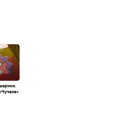
шарики.
«Чучела»