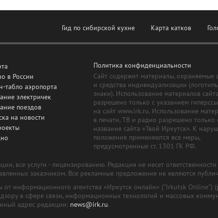
Гид по сибирской кухне
Карта катков
Гол
Политика конфиденциальности
рта
Сайт содержит материалы, охраняемые 
о в России
и средства индивидуализации (логотип
н-табло аэропорта
знаки). Использование материалов сайт
ание электричек
разрешено только с указанием гиперсс
сание поездов
на сайт www.irk.ru. Использование мате
ска на новости
в печати, ТВ и радио разрешено только 
роекты
названия сайта «Твой Иркутск». К нару
положения применяются все меры,
дно
предусмотренные ст. 1301 ГК РФ.
ии, все услуги - лицензированию. Редакция не несет ответственност
тавленных заказчиком. Все рекламные предложения не являются публи
лы от информационного агентства «Иркутск онлайн» ("Irkutsk Online
надзору в сфере связи, информационных технологий и массовых комму
онный адрес редакции:
news@irk.ru
.