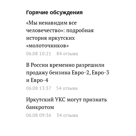
Горячие обсуждения
«Мы ненавидим все
человечество»: подробная
история иркутских
«молоточников»
06.08 10:21
84 отзыва
В России временно разрешили
продажу бензина Евро-2, Евро-3
и Евро-4
06.08 13:37
54 отзыва
Иркутский УКС могут признать
банкротом
06.08 09:36
34 отзыва