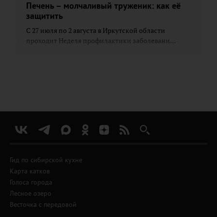
Печень – молчаливый труженик: как её
защитить
С 27 июля по 2 августа в Иркутской области
проходит Неделя профилактики заболевани...
Гид по сибирской кухне
Карта катков
Голоса города
Лесное озеро
Весточка с передовой