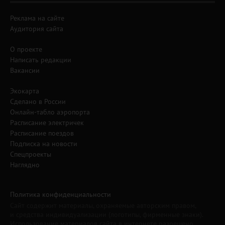
Реклама на сайте
Аудитория сайта
О проекте
Написать редакции
Вакансии
Экокарта
Сделано в России
Онлайн-табло аэропорта
Расписание электричек
Расписание поездов
Подписка на новости
Спецпроекты
Наглядно
Политика конфиденциальности
Сайт содержит материалы, охраняемые авторским правом,
и средства индивидуализации (логотипы, фирменные знаки).
Использование материалов сайта в интернете разрешено