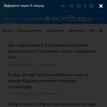
Закроется через
8
секунд
Новости
Статьи
Афиша
Фото
Погода
Ту
Лента
Происшествия
Народные
Финансы
Регионы
Две территории в Свердловском районе
Иркутска могут получить статус городского
леса
19 ноября 2013
10 отзывов
В день Эстафеты Олимпийского огня на
сквере Кирова установят ледяные
скульптуры
19 ноября 2013
50 отзывов
Спортсмены из Иркутска завоевали четыре