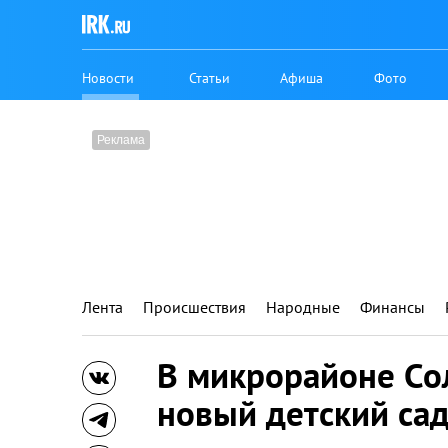
Новости
Статьи
Афиша
Фото
Лента
Происшествия
Народные
Финансы
В микрорайоне Со
новый детский са