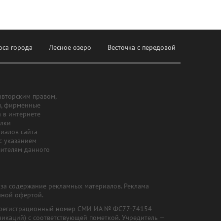
оса города
Лесное озеро
Весточка с передовой
авторским правом,
ы, фирменные
а в интернете
ылки
риалов сайта
с указанием
шителям данного
и за содержание рекламных материалов. Реклама
чной офертой.
") (регистрационный номер СМИ ИА № ФС77-74154
никаций) с соответствующей пометкой. Учредитель —