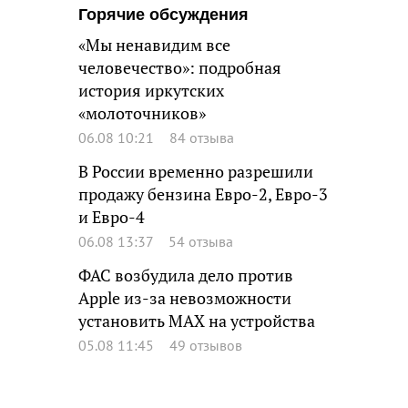
Горячие обсуждения
«Мы ненавидим все
человечество»: подробная
история иркутских
«молоточников»
06.08 10:21
84 отзыва
В России временно разрешили
продажу бензина Евро-2, Евро-3
и Евро-4
06.08 13:37
54 отзыва
ФАС возбудила дело против
Apple из-за невозможности
установить MAX на устройства
05.08 11:45
49 отзывов