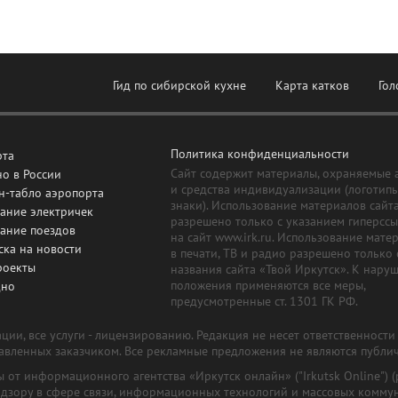
Гид по сибирской кухне
Карта катков
Гол
Политика конфиденциальности
рта
Сайт содержит материалы, охраняемые 
о в России
и средства индивидуализации (логотип
н-табло аэропорта
знаки). Использование материалов сайт
ание электричек
разрешено только с указанием гиперсс
сание поездов
на сайт www.irk.ru. Использование мате
ска на новости
в печати, ТВ и радио разрешено только 
роекты
названия сайта «Твой Иркутск». К нару
положения применяются все меры,
дно
предусмотренные ст. 1301 ГК РФ.
ии, все услуги - лицензированию. Редакция не несет ответственност
тавленных заказчиком. Все рекламные предложения не являются публи
лы от информационного агентства «Иркутск онлайн» ("Irkutsk Online
надзору в сфере связи, информационных технологий и массовых комму