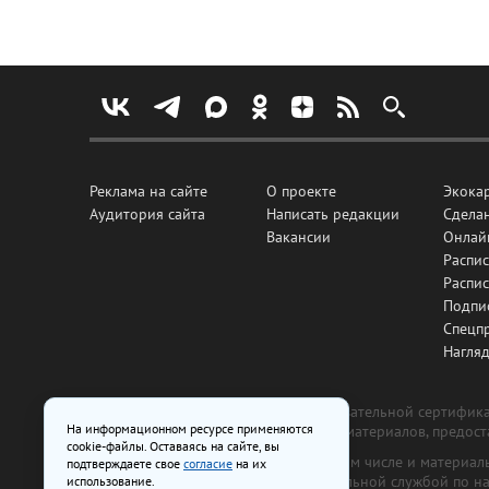
Реклама на сайте
О проекте
Экока
Аудитория сайта
Написать редакции
Сделан
Вакансии
Онлай
Распис
Распи
Подпи
Спецп
Нагля
Все рекламные товары подлежат обязательной сертификац
На информационном ресурсе применяются
изготовлена и размещена на основе материалов, предос
cookie-файлы. Оставаясь на сайте, вы
На сайте www.irk.ru размещаются в том числе и материа
подтверждаете свое
согласие
на их
от 29 октября 2018 г., выдан Федеральной службой по 
использование.