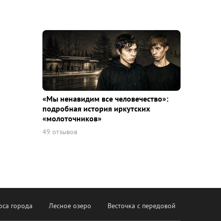
«Мы ненавидим все человечество»:
подробная история иркутских
«молоточников»
49 отзывов
оса города
Лесное озеро
Весточка с передовой