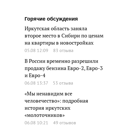
Горячие обсуждения
Иркутская область заняла
второе место в Сибири по ценам
на квартиры в новостройках
05.08 12:09
83 отзыва
В России временно разрешили
продажу бензина Евро-2, Евро-3
и Евро-4
06.08 13:37
53 отзыва
«Мы ненавидим все
человечество»: подробная
история иркутских
«молоточников»
06.08 10:21
49 отзывов