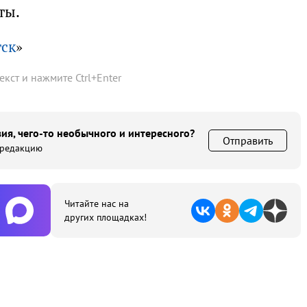
ты.
тск
»
текст и нажмите
Ctrl
+
Enter
ия, чего-то необычного и интересного?
Отправить
 редакцию
Читайте нас на
других площадках!