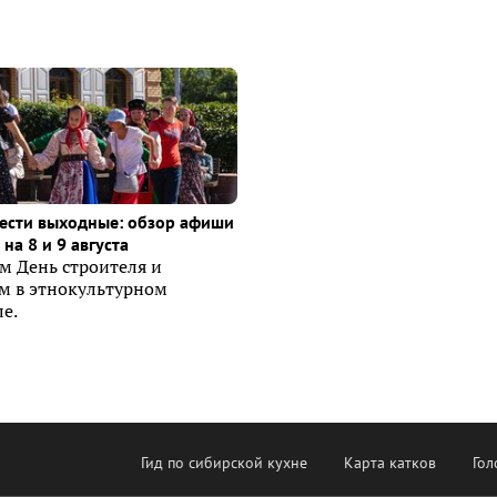
ести выходные: обзор афиши
на 8 и 9 августа
м День строителя и
ем в этнокультурном
е.
Гид по сибирской кухне
Карта катков
Гол