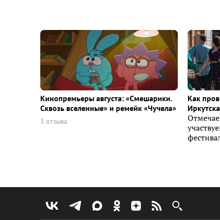
Кинопремьеры августа: «Смешарики.
Как пров
Сквозь вселенные» и ремейк «Чучела»
Иркутска 
Отмечае
3 отзыва
участву
фестивал