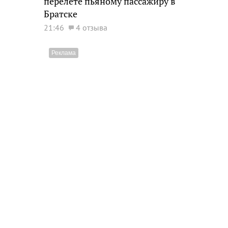
перелете пьяному пассажиру в
Братске
21:46
4 отзыва