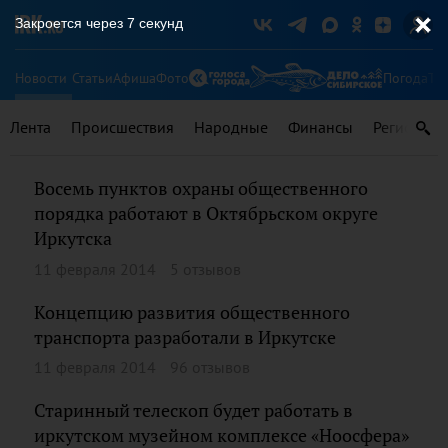
Закроется через
7
секунд
Новости
Статьи
Афиша
Фото
Погода
Ту
Лента
Происшествия
Народные
Финансы
Регионы
Восемь пунктов охраны общественного
порядка работают в Октябрьском округе
Иркутска
11 февраля 2014
5 отзывов
Концепцию развития общественного
транспорта разработали в Иркутске
11 февраля 2014
96 отзывов
Старинный телескоп будет работать в
иркутском музейном комплексе «Ноосфера»