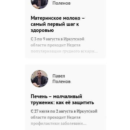
Поленов
Материнское молоко –
самый первый шаг к
здоровью
С 3 по 9 августа в Иркутской
области проходит Неделя
популяризации грудного вскарм...
Павел
Поленов
Печень – молчаливый
труженик: как её защитить
С 27 июля по 2 августа в Иркутской
области проходит Неделя
профилактики заболевани...