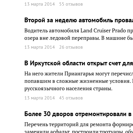
13 марта 2014
55 отзывов
Второй за неделю автомобиль прова
Водитель автомобиля Land Cruiser Prado 
озера вне ледовой переправы. В машине бы
13 марта 2014
26 отзывов
В Иркутской области открыт счет д
На него жители Приангарья могут перечис
попавшим в сложные жизненные условия. 
русскоязычного населения страны.
13 марта 2014
45 отзывов
Более 30 дворов отремонтировали в
Перечень территорий для ремонта формиро
заменили асфальт, построили тротуары, об