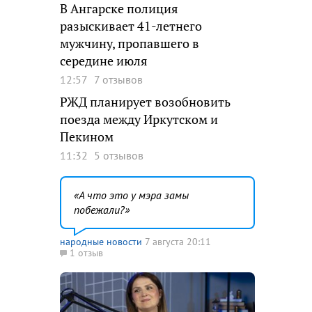
В Ангарске полиция
разыскивает 41-летнего
мужчину, пропавшего в
середине июля
12:57
7 отзывов
РЖД планирует возобновить
поезда между Иркутском и
Пекином
11:32
5 отзывов
А что это у мэра замы
побежали?
народные новости
7 августа 20:11
1 отзыв