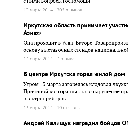
с ними вопросы госпомощи.
13 марта 2014
205 отзывов
Иркутская область принимает участ
Азию»
Она проходит в Улан-Баторе. Товаропроиз
основу выставочных стендов национальн
13 марта 2014
3 отзыва
В центре Иркутска горел жилой дом
Утром 13 марта загорелась кладовая двухк
Причиной возгорания стало нарушение пр
электроприборов.
13 марта 2014
10 отзывов
Андрей Калищук наградил бойцов 