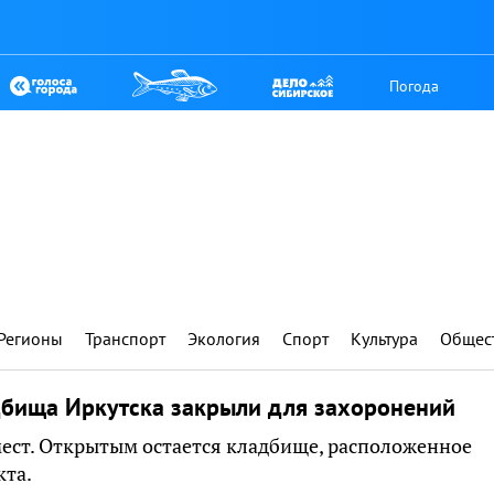
Погода
Регионы
Транспорт
Экология
Спорт
Культура
Общес
дбища Иркутска закрыли для захоронений
мест. Открытым остается кладбище, расположенное
кта.