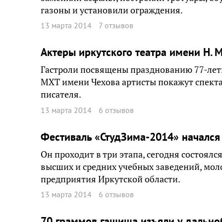
газоны и установили ограждения.
13 марта 2014
7 отзывов
Актеры иркутского театра имени Н. 
Гастроли посвящены празднованию 77-летия
МХТ имени Чехова артисты покажут спект
писателя.
13 марта 2014
6 отзывов
Фестиваль «СтудЗима-2014» начался
Он проходит в три этапа, сегодня состоял
высших и средних учебных заведений, мол
предприятия Иркутской области.
13 марта 2014
6 отзывов
70 граммов гашиша изъяли у дально