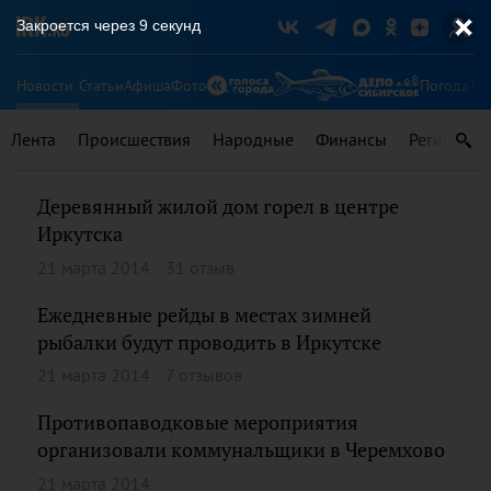
Закроется через
9
секунд
Новости
Статьи
Афиша
Фото
Погода
Ту
Лента
Происшествия
Народные
Финансы
Регионы
Деревянный жилой дом горел в центре
Иркутска
21 марта 2014
31 отзыв
Ежедневные рейды в местах зимней
рыбалки будут проводить в Иркутске
21 марта 2014
7 отзывов
Противопаводковые мероприятия
организовали коммунальщики в Черемхово
21 марта 2014