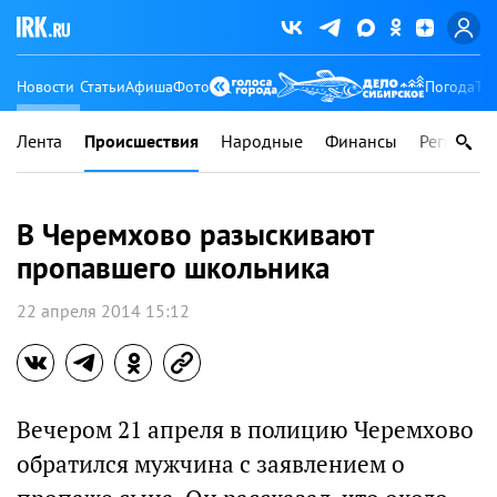
Новости
Статьи
Афиша
Фото
Погода
Ту
Лента
Происшествия
Народные
Финансы
Регионы
В Черемхово разыскивают
пропавшего школьника
22 апреля 2014 15:12
Вечером 21 апреля в полицию Черемхово
обратился мужчина с заявлением о