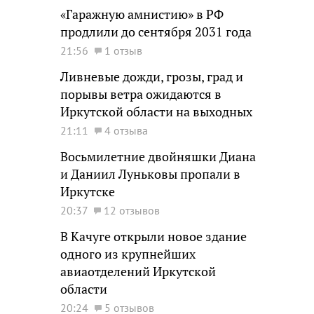
«Гаражную амнистию» в РФ
продлили до сентября 2031 года
21:56
1 отзыв
Ливневые дожди, грозы, град и
порывы ветра ожидаются в
Иркутской области на выходных
21:11
4 отзыва
Восьмилетние двойняшки Диана
и Даниил Луньковы пропали в
Иркутске
20:37
12 отзывов
В Качуге открыли новое здание
одного из крупнейших
авиаотделений Иркутской
области
20:24
5 отзывов