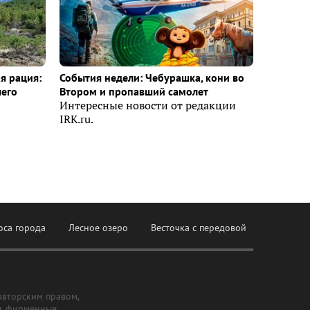
я рация:
События недели: Чебурашка, кони во
шего
Втором и пропавший самолет
Интересные новости от редакции
IRK.ru.
оса города
Лесное озеро
Весточка с передовой
авторским правом,
ы, фирменные