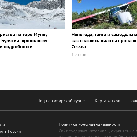
уристов на горе Мунку-
Непогода, тайга и самодельна
 Бурятии: хронология
как спаслись пилоты пропав
и подробности
Cessna
1 отзыв
Гид по сибирской кухне
Карта катков
Гол
Политика конфиденциальности
рта
Сайт содержит материалы, охраняемые 
о в России
и средства индивидуализации (логотип