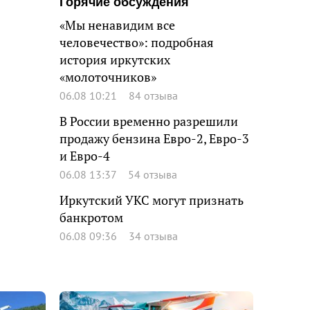
Горячие обсуждения
«Мы ненавидим все
человечество»: подробная
история иркутских
«молоточников»
06.08 10:21
84 отзыва
В России временно разрешили
продажу бензина Евро-2, Евро-3
и Евро-4
06.08 13:37
54 отзыва
Иркутский УКС могут признать
банкротом
06.08 09:36
34 отзыва