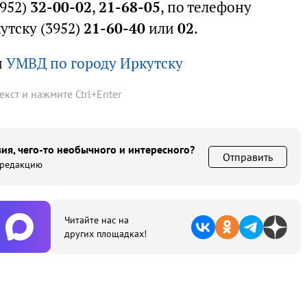
3952)
32-00-02
,
21-68-05
, по телефону
утску (3952)
21-60-40
или
02
.
ы
УМВД по городу Иркутску
текст и нажмите
Ctrl
+
Enter
ия, чего-то необычного и интересного?
Отправить
 редакцию
Читайте нас на
других площадках!