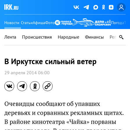
Новости
Статьи
Афиша
Фото
Погода
Ту
Лента
Происшествия
Народные
Финансы
Регионы
В Иркутске сильный ветер
29 апреля 2014 06:00
Очевидцы сообщают об упавших
деревьях и сорванных рекламных щитах.
В районе кинотеатра «Чайка» порваны