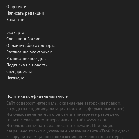
О проекте
Написать редакции
Вакансии
Экокарта
Сделано в России
Онлайн-табло аэропорта
Расписание электричек
Расписание поездов
Подписка на новости
Спецпроекты
Наглядно
Политика конфиденциальности
Сайт содержит материалы, охраняемые авторским правом,
и средства индивидуализации (логотипы, фирменные знаки).
Использование материалов сайта в интернете разрешено
только с указанием гиперссылки на сайт www.irk.ru.
Использование материалов сайта в печати, ТВ и радио
разрешено только с указанием названия сайта «Твой Иркутск».
К нарушителям данного положения применяются все меры,