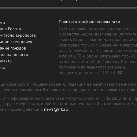
Политика конфиденциальности
рта
Сайт содержит материалы, охраняемые 
о в России
и средства индивидуализации (логотип
н-табло аэропорта
знаки). Использование материалов сайт
ание электричек
разрешено только с указанием гиперсс
сание поездов
на сайт www.irk.ru. Использование мате
ска на новости
в печати, ТВ и радио разрешено только 
роекты
названия сайта «Твой Иркутск». К нару
положения применяются все меры,
дно
предусмотренные ст. 1301 ГК РФ.
ии, все услуги - лицензированию. Редакция не несет ответственност
тавленных заказчиком. Все рекламные предложения не являются публи
лы от информационного агентства «Иркутск онлайн» ("Irkutsk Online
надзору в сфере связи, информационных технологий и массовых комму
онный адрес редакции:
news@irk.ru
.