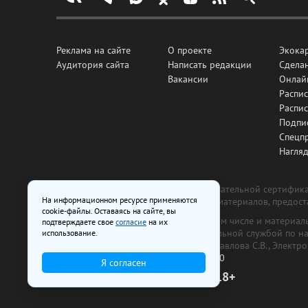
Реклама на сайте
О проекте
Экока
Аудитория сайта
Написать редакции
Сделан
Вакансии
Онлай
Распис
Распи
Подпи
Спецп
Нагля
Все рекламные товары подлежат обязательной сертификац
На информационном ресурсе применяются
изготовлена и размещена на основе материалов, предос
cookie-файлы. Оставаясь на сайте, вы
На сайте www.irk.ru размещаются в том числе и материа
подтверждаете свое
согласие
на их
от 29 октября 2018 г., выдан Федеральной службой по 
использование.
ООО «Ирк.ру». Главный редактор — Павлова С.В., Электр
Телефон редакции:
+7 (3952) 48-88-50
Я согласен
18+
© 2003–2026 IRK.ru Твой Иркутск