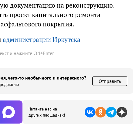
ную документацию на реконструкцию.
ать проект капитального ремонта
т асфальтового покрытия.
ы
администрации Иркутска
текст и нажмите
Ctrl
+
Enter
ия, чего-то необычного и интересного?
Отправить
 редакцию
Читайте нас на
других площадках!