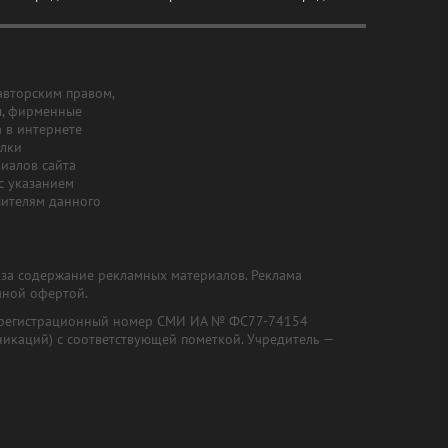
авторским правом,
ы, фирменные
а в интернете
ылки
риалов сайта
с указанием
шителям данного
и за содержание рекламных материалов. Реклама
чной офертой.
") (регистрационный номер СМИ ИА № ФС77-74154
никаций) с соответствующей пометкой. Учредитель —