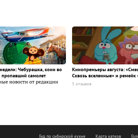
недели: Чебурашка, кони во
Кинопремьеры августа: «Сме
и пропавший самолет
Сквозь вселенные» и ремейк 
ные новости от редакции
5 отзывов
Гид по сибирской кухне
Карта катков
Гол