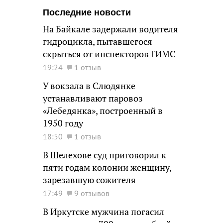
Последние новости
На Байкале задержали водителя
гидроцикла, пытавшегося
скрыться от инспекторов ГИМС
19:24
1 отзыв
У вокзала в Слюдянке
устанавливают паровоз
«Лебедянка», построенный в
1950 году
18:50
1 отзыв
В Шелехове суд приговорил к
пяти годам колонии женщину,
зарезавшую сожителя
17:49
9 отзывов
В Иркутске мужчина погасил