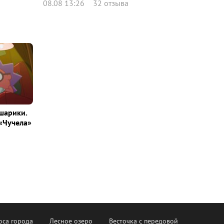
08.08 13:26
32 отзыва
шарики.
«Чучела»
оса города
Лесное озеро
Весточка с передовой