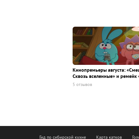
Кинопремьеры августа: «Сме
Сквозь вселенные» и ремейк 
5 отзывов
Гид по сибирской кухне
Карта катков
Гол