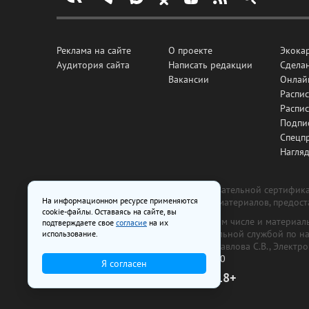
Реклама на сайте
О проекте
Экока
Аудитория сайта
Написать редакции
Сделан
Вакансии
Онлай
Распис
Распи
Подпи
Спецп
Нагля
Все рекламные товары подлежат обязательной сертификац
На информационном ресурсе применяются
изготовлена и размещена на основе материалов, предос
cookie-файлы. Оставаясь на сайте, вы
На сайте www.irk.ru размещаются в том числе и материа
подтверждаете свое
согласие
на их
от 29 октября 2018 г., выдан Федеральной службой по 
использование.
ООО «Ирк.ру». Главный редактор — Павлова С.В., Электр
Телефон редакции:
+7 (3952) 48-88-50
Я согласен
18+
© 2003–2026 IRK.ru Твой Иркутск