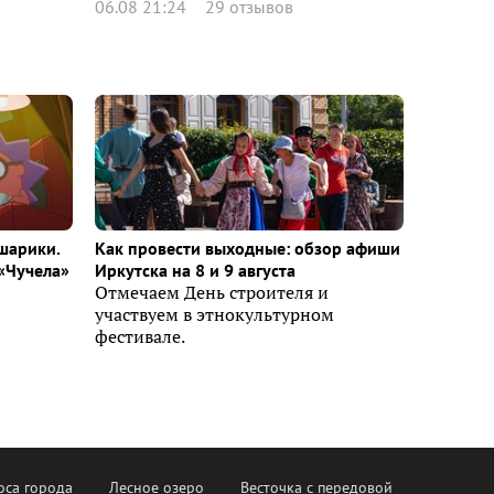
06.08 21:24
29 отзывов
шарики.
Как провести выходные: обзор афиши
«Чучела»
Иркутска на 8 и 9 августа
Отмечаем День строителя и
участвуем в этнокультурном
фестивале.
оса города
Лесное озеро
Весточка с передовой