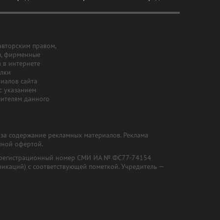
авторским правом,
ы, фирменные
а в интернете
ылки
риалов сайта
с указанием
шителям данного
и за содержание рекламных материалов. Реклама
чной офертой.
") (регистрационный номер СМИ ИА № ФС77-74154
никаций) с соответствующей пометкой. Учредитель —