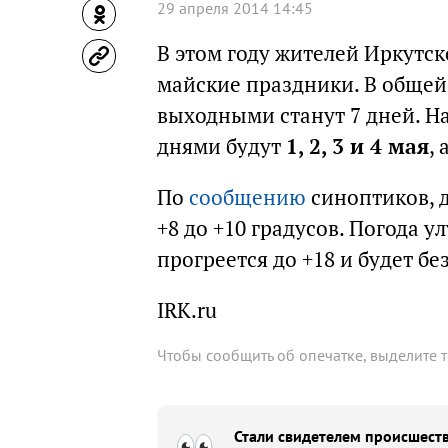
29 апреля 2014 14:45
В этом году жителей Иркутск
майские праздники. В общей
выходными станут 7 дней. Н
днями будут
1, 2, 3 и 4 мая
,
По
сообщению
синоптиков, д
+8 до +10 градусов. Погода у
прогреется до +18 и будет бе
IRK.ru
Чтобы сообщить об опечатке, выделите 
Стали свидетелем происшеств