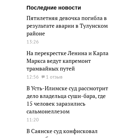
Последние новости
Пятилетняя девочка погибла в
результате аварии в Тулунском
районе
13:26
На перекрестке Ленина и Карла
Маркса ведут капремонт
трамвайных путей
12:56
1 отзыв
В Усть-Илимске суд рассмотрит
дело владельца суши-бара, где
15 человек заразились
сальмонеллезом
11:20
В Саянске суд конфисковал