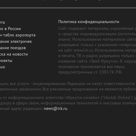
Политика конфиденциальности
рта
Сайт содержит материалы, охраняемые 
о в России
и средства индивидуализации (логотип
н-табло аэропорта
знаки). Использование материалов сайт
ание электричек
разрешено только с указанием гиперсс
сание поездов
на сайт www.irk.ru. Использование мате
ска на новости
в печати, ТВ и радио разрешено только 
роекты
названия сайта «Твой Иркутск». К нару
положения применяются все меры,
дно
предусмотренные ст. 1301 ГК РФ.
ии, все услуги - лицензированию. Редакция не несет ответственност
тавленных заказчиком. Все рекламные предложения не являются публи
лы от информационного агентства «Иркутск онлайн» ("Irkutsk Online
надзору в сфере связи, информационных технологий и массовых комму
онный адрес редакции:
news@irk.ru
.