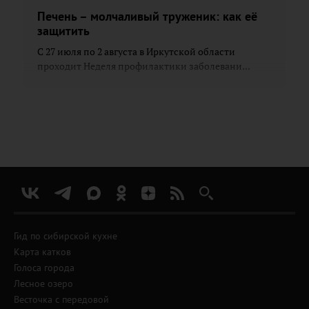
Печень – молчаливый труженик: как её
защитить
С 27 июля по 2 августа в Иркутской области
проходит Неделя профилактики заболевани...
Гид по сибирской кухне
Карта катков
Голоса города
Лесное озеро
Весточка с передовой