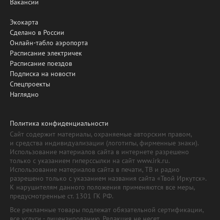
Вакансии
Экокарта
Сделано в России
Онлайн-табло аэропорта
Расписание электричек
Расписание поездов
Подписка на новости
Спецпроекты
Наглядно
Политика конфиденциальности
Сайт содержит материалы, охраняемые авторским правом,
и средства индивидуализации (логотипы, фирменные знаки).
Использование материалов сайта в интернете разрешено
только с указанием гиперссылки на сайт www.irk.ru.
Использование материалов сайта в печати, ТВ и радио
разрешено только с указанием названия сайта «Твой Иркутск».
К нарушителям данного положения применяются все меры,
предусмотренные ст. 1301 ГК РФ.
Все рекламные товары подлежат обязательной сертификации,
все услуги - лицензированию. Редакция не несет