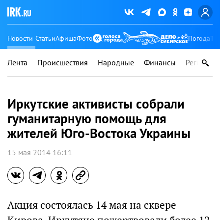
Новости
Статьи
Афиша
Фото
Погода
Ту
Лента
Происшествия
Народные
Финансы
Регионы
Иркутские активисты собрали
гуманитарную помощь для
жителей Юго-Востока Украины
15 мая 2014 16:11
Акция состоялась 14 мая на сквере