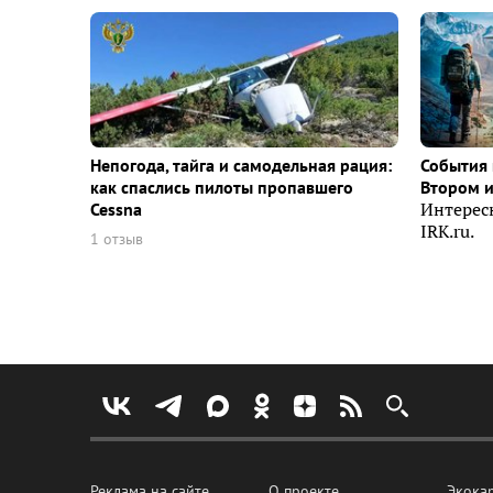
Непогода, тайга и самодельная рация:
События 
как спаслись пилоты пропавшего
Втором 
Cessna
Интерес
IRK.ru.
1 отзыв
Реклама на сайте
О проекте
Экока