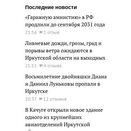
Последние новости
«Гаражную амнистию» в РФ
продлили до сентября 2031 года
21:56
1 отзыв
Ливневые дожди, грозы, град и
порывы ветра ожидаются в
Иркутской области на выходных
21:11
4 отзыва
Восьмилетние двойняшки Диана
и Даниил Луньковы пропали в
Иркутске
20:37
12 отзывов
В Качуге открыли новое здание
одного из крупнейших
авиаотделений Иркутской