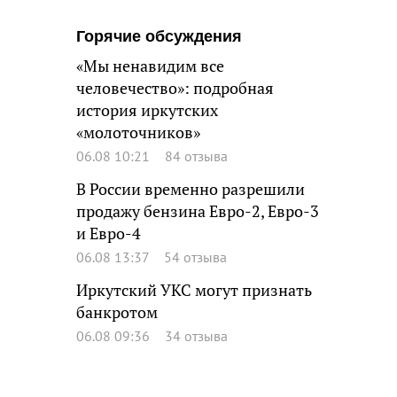
Горячие обсуждения
«Мы ненавидим все
человечество»: подробная
история иркутских
«молоточников»
06.08 10:21
84 отзыва
В России временно разрешили
продажу бензина Евро-2, Евро-3
и Евро-4
06.08 13:37
54 отзыва
Иркутский УКС могут признать
банкротом
06.08 09:36
34 отзыва