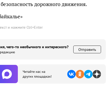
т безопасность дорожного движения.
байкалье»
текст и нажмите
Ctrl
+
Enter
ия, чего-то необычного и интересного?
Отправить
 редакцию
Читайте нас на
других площадках!