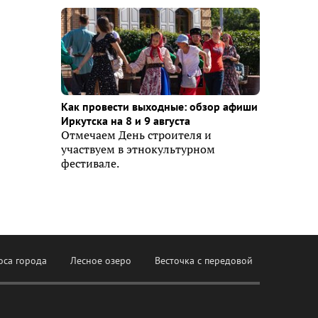
Как провести выходные: обзор афиши
Иркутска на 8 и 9 августа
Отмечаем День строителя и
участвуем в этнокультурном
фестивале.
оса города
Лесное озеро
Весточка с передовой