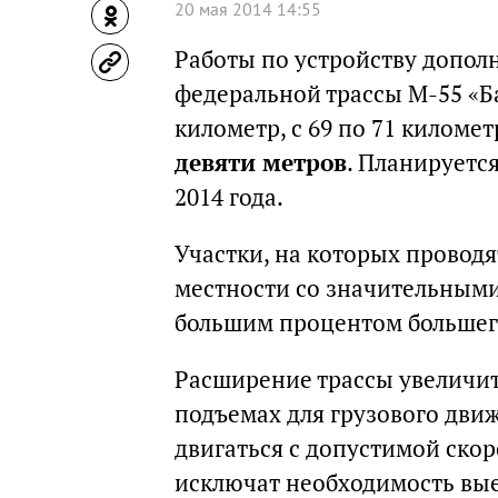
20 мая 2014 14:55
Работы по устройству дополн
федеральной трассы М-55 «Бай
километр, с 69 по 71 киломе
девяти метров
. Планируется
2014 года.
Участки, на которых провод
местности со значительным
большим процентом большегр
Расширение трассы увеличит
подъемах для грузового дви
двигаться с допустимой ско
исключат необходимость вые