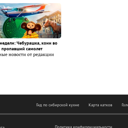
недели: Чебурашка, кони во
и пропавший самолет
ные новости от редакции
Гид по сибирской кухне
Карта катков
Гол
Политика конфиденциальности
рта