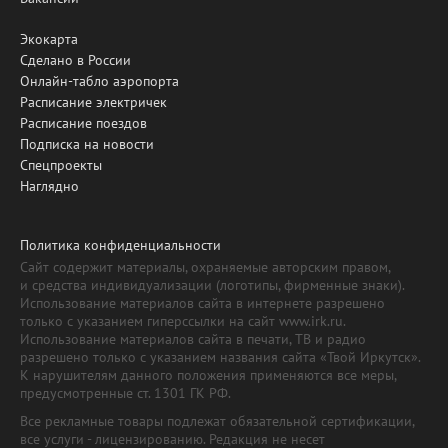
Экокарта
Сделано в России
Онлайн-табло аэропорта
Расписание электричек
Расписание поездов
Подписка на новости
Спецпроекты
Наглядно
Политика конфиденциальности
Сайт содержит материалы, охраняемые авторским правом,
и средства индивидуализации (логотипы, фирменные знаки).
Использование материалов сайта в интернете разрешено
только с указанием гиперссылки на сайт www.irk.ru.
Использование материалов сайта в печати, ТВ и радио
разрешено только с указанием названия сайта «Твой Иркутск».
К нарушителям данного положения применяются все меры,
предусмотренные ст. 1301 ГК РФ.
Все рекламные товары подлежат обязательной сертификации,
все услуги - лицензированию. Редакция не несет