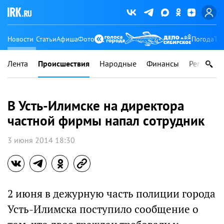
Новости
Статьи
Афиша
Фото
Погода
Ту
Лента
Происшествия
Народные
Финансы
Регионы
В Усть-Илимске на директора
частной фирмы напал сотрудник
3 июня 2014 18:30
2 июня в дежурную часть полиции города
Усть-Илимска поступило сообщение о