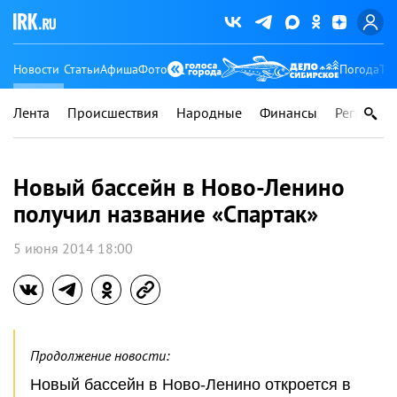
Новости
Статьи
Афиша
Фото
Погода
Ту
Лента
Происшествия
Народные
Финансы
Регионы
Новый бассейн в Ново-Ленино
получил название «Спартак»
5 июня 2014 18:00
Продолжение новости:
Новый бассейн в Ново-Ленино откроется в