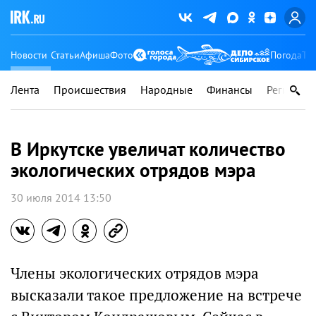
Новости
Статьи
Афиша
Фото
Погода
Ту
Лента
Происшествия
Народные
Финансы
Регионы
В Иркутске увеличат количество
экологических отрядов мэра
30 июля 2014 13:50
Члены экологических отрядов мэра
высказали такое предложение на встрече