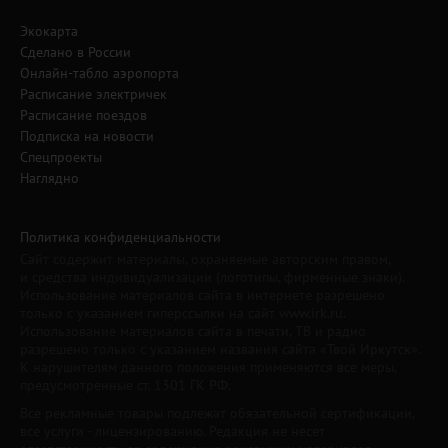
Экокарта
Сделано в России
Онлайн-табло аэропорта
Расписание электричек
Расписание поездов
Подписка на новости
Спецпроекты
Наглядно
Политика конфиденциальности
Сайт содержит материалы, охраняемые авторским правом,
и средства индивидуализации (логотипы, фирменные знаки).
Использование материалов сайта в интернете разрешено
только с указанием гиперссылки на сайт www.irk.ru.
Использование материалов сайта в печати, ТВ и радио
разрешено только с указанием названия сайта «Твой Иркутск».
К нарушителям данного положения применяются все меры,
предусмотренные ст. 1301 ГК РФ.
Все рекламные товары подлежат обязательной сертификации,
все услуги - лицензированию. Редакция не несет