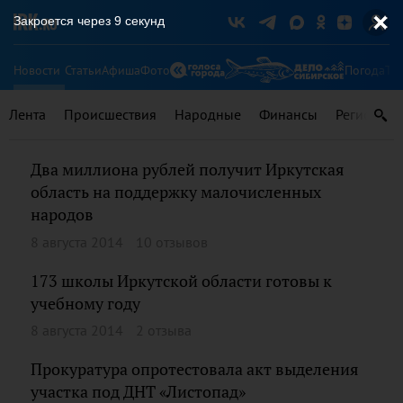
Закроется через
8
секунд
Новости
Статьи
Афиша
Фото
Погода
Ту
Лента
Происшествия
Народные
Финансы
Регионы
Два миллиона рублей получит Иркутская
область на поддержку малочисленных
народов
8 августа 2014
10 отзывов
173 школы Иркутской области готовы к
учебному году
8 августа 2014
2 отзыва
Прокуратура опротестовала акт выделения
участка под ДНТ «Листопад»