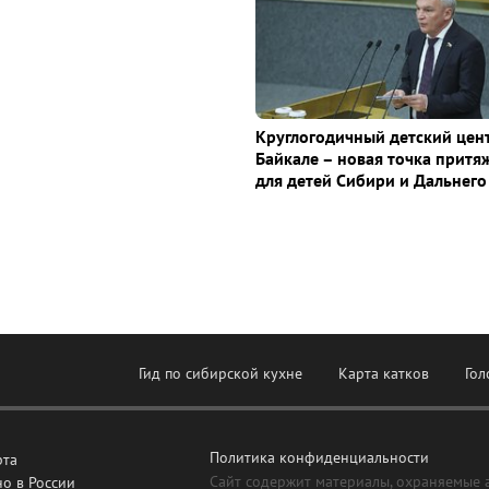
Круглогодичный детский цен
Байкале – новая точка притя
для детей Сибири и Дальнего
Гид по сибирской кухне
Карта катков
Гол
Политика конфиденциальности
рта
Сайт содержит материалы, охраняемые 
о в России