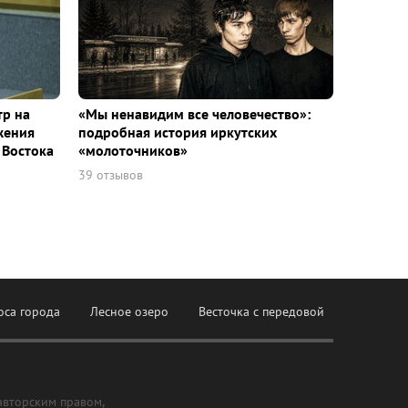
тр на
«Мы ненавидим все человечество»:
жения
подробная история иркутских
 Востока
«молоточников»
39 отзывов
оса города
Лесное озеро
Весточка с передовой
авторским правом,