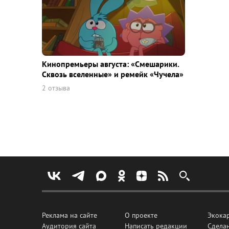
Кинопремьеры августа: «Смешарики.
Сквозь вселенные» и ремейк «Чучела»
2 отзыва
Реклама на сайте
О проекте
Экока
Аудитория сайта
Написать редакции
Сделан