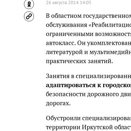
26 августа 2014 14:05
В областном государственн
обслуживания «Реабилитацио
ограниченными возможност
автокласс. Он укомплектова
литературой и мультимедий
практических занятий.
Занятия в специализирован
адаптироваться к городск
безопасности дорожного дви
дорогах.
Обустроили специализирован
территории Иркутской облас