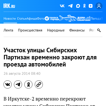
Новости
Статьи
Афиша
Фото
Погода
Ту
Лента
Происшествия
Народные
Финансы
Регионы
Участок улицы Сибирских
Партизан временно закроют для
проезда автомобилей
26 августа 2014 08:40
В Иркутске-2 временно перекроют