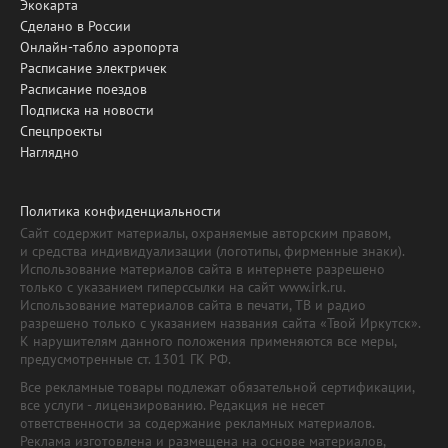
Экокарта
Сделано в России
Онлайн-табло аэропорта
Расписание электричек
Расписание поездов
Подписка на новости
Спецпроекты
Наглядно
Политика конфиденциальности
Сайт содержит материалы, охраняемые авторским правом,
и средства индивидуализации (логотипы, фирменные знаки).
Использование материалов сайта в интернете разрешено
только с указанием гиперссылки на сайт www.irk.ru.
Использование материалов сайта в печати, ТВ и радио
разрешено только с указанием названия сайта «Твой Иркутск».
К нарушителям данного положения применяются все меры,
предусмотренные ст. 1301 ГК РФ.
Все рекламные товары подлежат обязательной сертификации,
все услуги - лицензированию. Редакция не несет
ответственности за содержание рекламных материалов.
Реклама изготовлена и размещена на основе материалов,