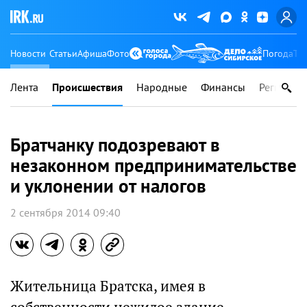
Новости
Статьи
Афиша
Фото
Погода
Ту
Лента
Происшествия
Народные
Финансы
Регионы
Братчанку подозревают в
незаконном предпринимательстве
и уклонении от налогов
2 сентября 2014 09:40
Жительница Братска, имея в