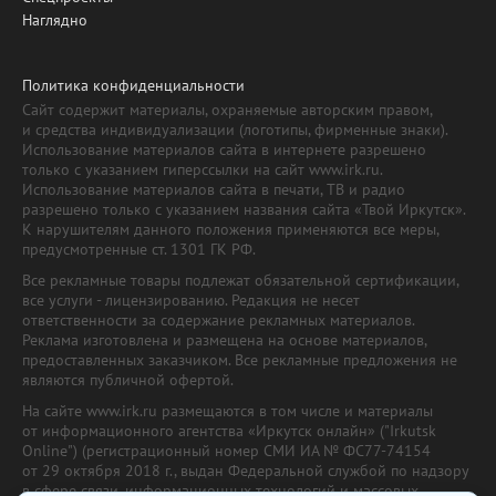
Наглядно
Политика конфиденциальности
Сайт содержит материалы, охраняемые авторским правом,
и средства индивидуализации (логотипы, фирменные знаки).
Использование материалов сайта в интернете разрешено
только с указанием гиперссылки на сайт www.irk.ru.
Использование материалов сайта в печати, ТВ и радио
разрешено только с указанием названия сайта «Твой Иркутск».
К нарушителям данного положения применяются все меры,
предусмотренные ст. 1301 ГК РФ.
Все рекламные товары подлежат обязательной сертификации,
все услуги - лицензированию. Редакция не несет
ответственности за содержание рекламных материалов.
Реклама изготовлена и размещена на основе материалов,
предоставленных заказчиком. Все рекламные предложения не
являются публичной офертой.
На сайте www.irk.ru размещаются в том числе и материалы
от информационного агентства «Иркутск онлайн» ("Irkutsk
Online") (регистрационный номер СМИ ИА № ФС77-74154
от 29 октября 2018 г., выдан Федеральной службой по надзору
в сфере связи, информационных технологий и массовых