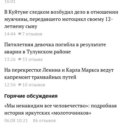
16:01
В Куйтуне следком возбудил дело в отношении
мужчины, передавшего мотоцикл своему 12-
летнему сыну
14:44
7 отзывов
Пятилетняя девочка погибла в результате
аварии в Тулунском районе
13:26
33 отзыва
На перекрестке Ленина и Карла Маркса ведут
капремонт трамвайных путей
12:56
10 отзывов
Горячие обсуждения
«Мы ненавидим все человечество»: подробная
история иркутских «молоточников»
06.08 10:21
86 отзывов