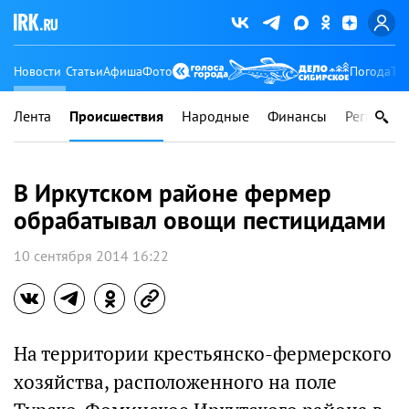
Новости
Статьи
Афиша
Фото
Погода
Ту
Лента
Происшествия
Народные
Финансы
Регионы
В Иркутском районе фермер
обрабатывал овощи пестицидами
10 сентября 2014 16:22
На территории крестьянско-фермерского
хозяйства, расположенного на поле