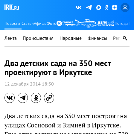
Новости
Статьи
Афиша
Фото
Погода
Ту
Лента
Происшествия
Народные
Финансы
Регионы
Два детских сада на 350 мест
проектируют в Иркутске
12 декабря 2014 18:30
Два детских сада на 350 мест построят на
улицах Сосновой и Зимней в Иркутске.