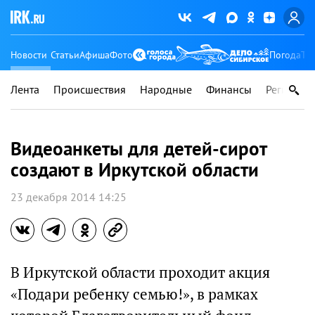
Новости
Статьи
Афиша
Фото
Погода
Ту
Лента
Происшествия
Народные
Финансы
Регионы
Видеоанкеты для детей-сирот
создают в Иркутской области
23 декабря 2014 14:25
В Иркутской области проходит акция
«Подари ребенку семью!», в рамках