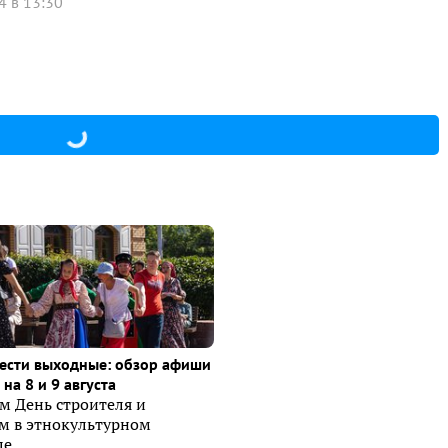
4 в 13:30
ести выходные: обзор афиши
на 8 и 9 августа
м День строителя и
ем в этнокультурном
е.