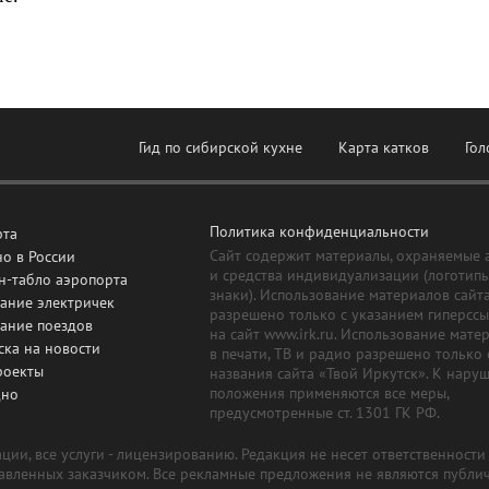
Гид по сибирской кухне
Карта катков
Гол
Политика конфиденциальности
рта
Сайт содержит материалы, охраняемые 
о в России
и средства индивидуализации (логотип
н-табло аэропорта
знаки). Использование материалов сайт
ание электричек
разрешено только с указанием гиперсс
сание поездов
на сайт www.irk.ru. Использование мате
ска на новости
в печати, ТВ и радио разрешено только 
роекты
названия сайта «Твой Иркутск». К нару
положения применяются все меры,
дно
предусмотренные ст. 1301 ГК РФ.
ии, все услуги - лицензированию. Редакция не несет ответственност
тавленных заказчиком. Все рекламные предложения не являются публи