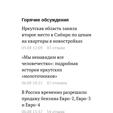
Горячие обсуждения
Иркутская область заняла
второе место в Сибири по ценам
на квартиры в новостройках
05.08 12:09
83 отзыва
«Мы ненавидим все
человечество»: подробная
история иркутских
«молоточников»
06.08 10:21
67 отзывов
В России временно разрешили
продажу бензина Евро-2, Евро-3
и Евро-4
06.08 13:37
54 отзыва