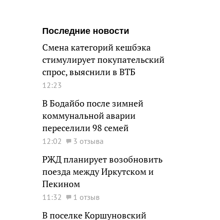
Последние новости
Смена категорий кешбэка
стимулирует покупательский
спрос, выяснили в ВТБ
12:23
В Бодайбо после зимней
коммунальной аварии
переселили 98 семей
12:02
3 отзыва
РЖД планирует возобновить
поезда между Иркутском и
Пекином
11:32
1 отзыв
В поселке Коршуновский