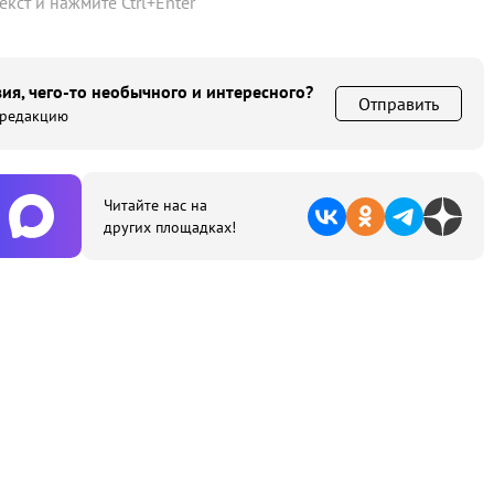
текст и нажмите
Ctrl
+
Enter
ия, чего-то необычного и интересного?
Отправить
 редакцию
Читайте нас на
других площадках!