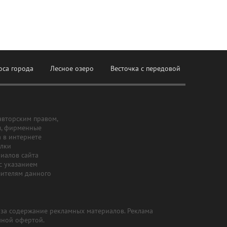
оса города
Лесное озеро
Весточка с передовой
авторским правом,
ы, фирменные
а в интернете
ылки
риалов сайта
с указанием
шителям данного
и за содержание рекламных материалов. Реклама
чной офертой.