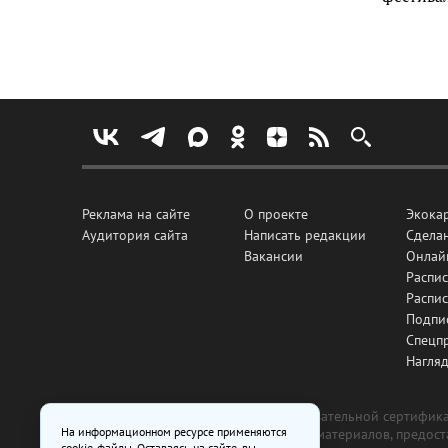
Реклама на сайте
О проекте
Экока
Аудитория сайта
Написать редакции
Сделан
Вакансии
Онлай
Распис
Распи
Подпи
Спецп
Нагля
Все рекламные товары подлежат обязательной сертификац
На информационном ресурсе применяются
изготовлена и размещена на основе материалов, предос
cookie-файлы. Оставаясь на сайте, вы