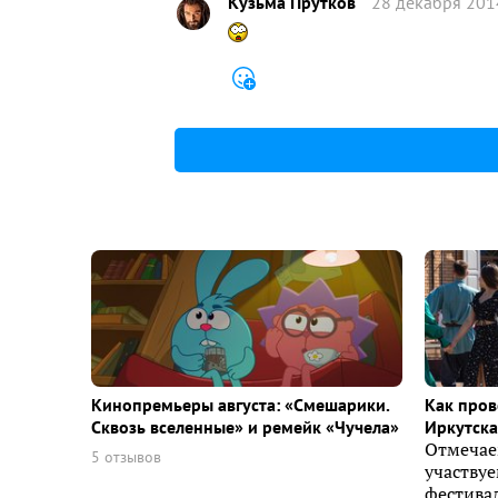
Кузьма Прутков
28 декабря 201
Кинопремьеры августа: «Смешарики.
Как пров
Сквозь вселенные» и ремейк «Чучела»
Иркутска 
Отмечае
5 отзывов
участву
фестивал