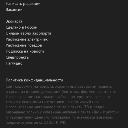
Написать редакции
Вакансии
Экокарта
Сделано в России
Онлайн-табло аэропорта
Расписание электричек
Расписание поездов
Подписка на новости
Спецпроекты
Наглядно
Политика конфиденциальности
Сайт содержит материалы, охраняемые авторским правом,
и средства индивидуализации (логотипы, фирменные знаки).
Использование материалов сайта в интернете разрешено
только с указанием гиперссылки на сайт www.irk.ru.
Использование материалов сайта в печати, ТВ и радио
разрешено только с указанием названия сайта «Твой Иркутск».
К нарушителям данного положения применяются все меры,
предусмотренные ст. 1301 ГК РФ.