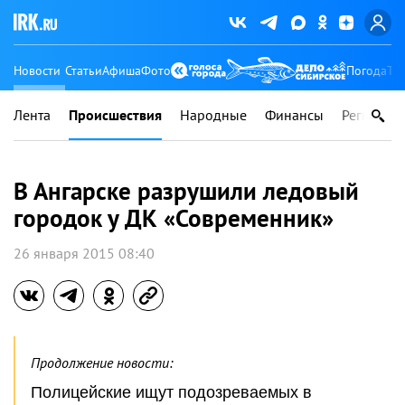
Новости
Статьи
Афиша
Фото
Погода
Ту
Лента
Происшествия
Народные
Финансы
Регионы
В Ангарске разрушили ледовый
городок у ДК «Современник»
26 января 2015 08:40
Продолжение новости:
Полицейские ищут подозреваемых в