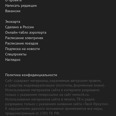
Написать редакции
Вакансии
Экокарта
Сделано в России
Онлайн-табло аэропорта
Расписание электричек
Расписание поездов
Подписка на новости
Спецпроекты
Наглядно
Политика конфиденциальности
Сайт содержит материалы, охраняемые авторским правом,
и средства индивидуализации (логотипы, фирменные знаки).
Использование материалов сайта в интернете разрешено
только с указанием гиперссылки на сайт www.irk.ru.
Использование материалов сайта в печати, ТВ и радио
разрешено только с указанием названия сайта «Твой Иркутск».
К нарушителям данного положения применяются все меры,
предусмотренные ст. 1301 ГК РФ.