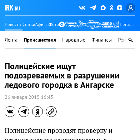
Новости
Статьи
Афиша
Фото
Погода
Ту
Лента
Происшествия
Народные
Финансы
Регионы
Полицейские ищут
подозреваемых в разрушении
ледового городка в Ангарске
26 января 2015 16:45
Полицейские проводят проверку и