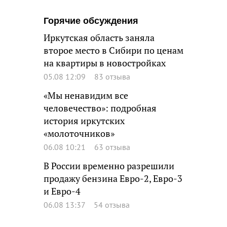
Горячие обсуждения
Иркутская область заняла
второе место в Сибири по ценам
на квартиры в новостройках
05.08 12:09
83 отзыва
«Мы ненавидим все
человечество»: подробная
история иркутских
«молоточников»
06.08 10:21
63 отзыва
В России временно разрешили
продажу бензина Евро-2, Евро-3
и Евро-4
06.08 13:37
54 отзыва