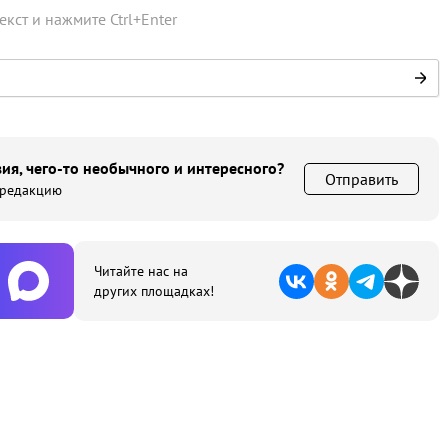
текст и нажмите
Ctrl
+
Enter
ия, чего-то необычного и интересного?
Отправить
 редакцию
Читайте нас на
других площадках!