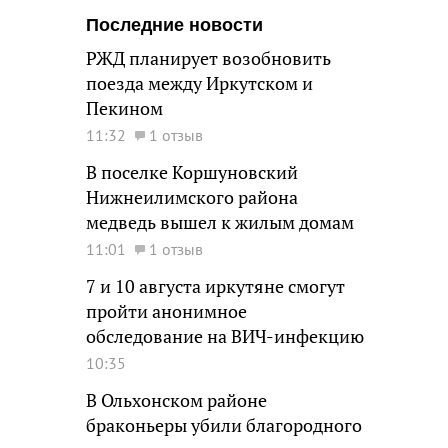
Последние новости
РЖД планирует возобновить
поезда между Иркутском и
Пекином
11:32
1 отзыв
В поселке Коршуновский
Нижнеилимского района
медведь вышел к жилым домам
11:01
1 отзыв
7 и 10 августа иркутяне смогут
пройти анонимное
обследование на ВИЧ-инфекцию
10:35
В Ольхонском районе
браконьеры убили благородного