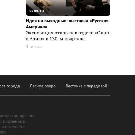
33 ФОТО
Идея на выходные: выставка «Русская
Америка»
Экспозиция открыта в отделе «Окно
в Азию» в 130-м квартале.
3 отзыва
оса города
Лесное озеро
Весточка с передовой
авторским правом,
ы, фирменные
а в интернете
ылки