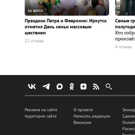
30 ФОТО
Праздник Петра и Февронии: Иркутск
Самые г
отметил День семьи массовым
полугоди
шествием
Кто собр
произвёл
22 отзыва
4 отзыва
Реклама на сайте
О проекте
Экока
Аудитория сайта
Написать редакции
Сделан
Вакансии
Онлай
Распис