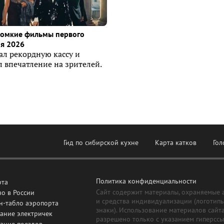
ромкие фильмы первого
я 2026
ал рекордную кассу и
 впечатление на зрителей.
Гид по сибирской кухне
Карта катков
Гол
Политика конфиденциальности
рта
Сайт содержит материалы, охраняемые 
о в России
и средства индивидуализации (логотип
н-табло аэропорта
знаки). Использование материалов сайт
ание электричек
разрешено только с указанием гиперсс