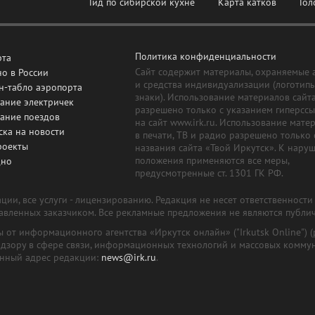
Гид по сибирской кухне
Карта катков
Гол
Политика конфиденциальности
рта
Сайт содержит материалы, охраняемые 
о в России
и средства индивидуализации (логотип
н-табло аэропорта
знаки). Использование материалов сайт
ание электричек
разрешено только с указанием гиперсс
сание поездов
на сайт www.irk.ru. Использование мате
ска на новости
в печати, ТВ и радио разрешено только 
роекты
названия сайта «Твой Иркутск». К нару
положения применяются все меры,
дно
предусмотренные ст. 1301 ГК РФ.
ии, все услуги - лицензированию. Редакция не несет ответственност
тавленных заказчиком. Все рекламные предложения не являются публи
лы от информационного агентства «Иркутск онлайн» ("Irkutsk Online
надзору в сфере связи, информационных технологий и массовых комму
онный адрес редакции:
news@irk.ru
.