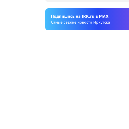
Подпишиcь на IRK.ru в MAX
Cамые свежие новости Иркутска