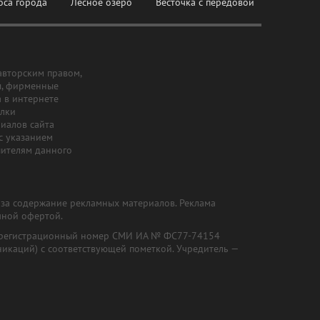
оса города
Лесное озеро
Весточка с передовой
авторским правом,
ы, фирменные
а в интернете
ылки
риалов сайта
с указанием
шителям данного
и за содержание рекламных материалов. Реклама
чной офертой.
") (регистрационный номер СМИ ИА № ФС77-74154
никаций) с соответствующей пометкой. Учредитель —