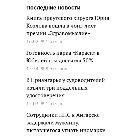
Последние новости
Книга иркутского хирурга Юрия
Козлова вошла в лонг-лист
премии «Здравомыслие»
16:02
1 отзыв
Готовность парка «Караси» в
Юбилейном достигла 50%
15:34
8 отзывов
В Приангарье у судоводителей
изъяли три поддельных
удостоверения
15:03
1 отзыв
Сотрудники ППС в Ангарске
задержали мужчину,
пытавшегося угнать иномарку