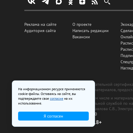
Реклама на сайте
О проекте
Экока
Аудитория сайта
Написать редакции
Сделан
Вакансии
Онлай
Распис
Распи
Подпи
Спецп
Нагля
Все рекламные товары подлежат обязательной сертификац
На информационном ресурсе применяются
изготовлена и размещена на основе материалов, предос
cookie-файлы. Оставаясь на сайте, вы
На сайте www.irk.ru размещаются в том числе и материа
подтверждаете свое
согласие
на их
от 29 октября 2018 г., выдан Федеральной службой по 
использование.
ООО «Ирк.ру». Главный редактор — Павлова С.В., Электр
Телефон редакции:
+7 (3952) 48-88-50
Я согласен
18+
© 2003–2026 IRK.ru Твой Иркутск