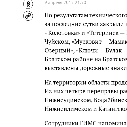
9 апреля 2015 21:50
По результатам технического
за последние сутки закрыли 
- Колотовка» и «Тетеринск —
Чуйском, «Мусковит — Мама
Озерный», «Ключи — Булак —
Братском районе на Братско
выставлены дорожные знаки,
На территории области продо
Из них четыре переправы ра
Нижнеудинском, Бодайбинск
Нижнеилимском и Катангско
Сотрудники ГИМС напоминают