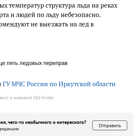
х температур структура льда на реках
та и людей по льду небезопасно.
омендуют не выезжать на лед в
ще пять ледовых переправ
ы
ГУ МЧС России по Иркутской области
текст и нажмите
Ctrl
+
Enter
ия, чего-то необычного и интересного?
Отправить
 редакцию