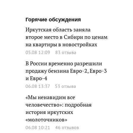
Горячие обсуждения
Иркутская область заняла
второе место в Сибири по ценам
на квартиры в новостройках
05.08 12:09
83 отзыва
В России временно разрешили
продажу бензина Евро-2, Евро-3
и Евро-4
06.08 13:37
53 отзыва
«Мы ненавидим все
человечество»: подробная
история иркутских
«молоточников»
06.08 10:21
46 отзывов