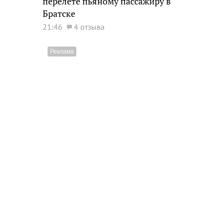
перелете пьяному пассажиру в
Братске
21:46
4 отзыва