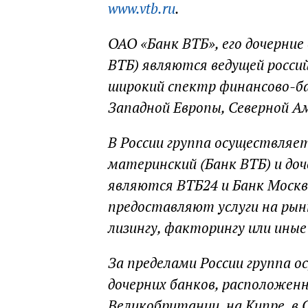
www.vtb.ru
.
ОАО «Банк ВТБ», его дочерние
ВТБ) являются ведущей росси
широкий спектр финансово-бан
Западной Европы, Северной Ам
В России группа осуществляет
материнский (Банк ВТБ) и до
являются ВТБ24 и Банк Москв
предоставляют услуги на рынк
лизингу, факторингу или иные
За пределами России группа о
дочерних банков, расположенн
Великобритании, на Кипре, в 