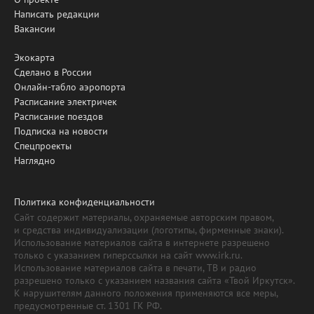
Написать редакции
Вакансии
Экокарта
Сделано в России
Онлайн-табло аэропорта
Расписание электричек
Расписание поездов
Подписка на новости
Спецпроекты
Наглядно
Политика конфиденциальности
Сайт содержит материалы, охраняемые авторским правом,
и средства индивидуализации (логотипы, фирменные знаки).
Использование материалов сайта в интернете разрешено
только с указанием гиперссылки на сайт www.irk.ru.
Использование материалов сайта в печати, ТВ и радио
разрешено только с указанием названия сайта «Твой Иркутск».
К нарушителям данного положения применяются все меры,
предусмотренные ст. 1301 ГК РФ.