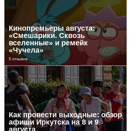
Кинопремьеры августа:
«Смешарики. Сквозь
вселенные» и ремейк
«Чучела»
5 отзывов
Как провести выходные: обзор
афиши Иркутска на 8 и 9
августа