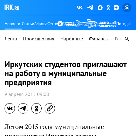
Новости
Статьи
Афиша
Фото
Погода
Ту
Лента
Происшествия
Народные
Финансы
Регионы
Иркутских студентов приглашают
на работу в муниципальные
предприятия
9 апреля 2015 09:00
Летом 2015 года муниципальные