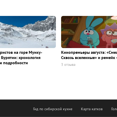
уристов на горе Мунку-
Кинопремьеры августа: «Сме
 Бурятии: хронология
Сквозь вселенные» и ремейк 
и подробности
3 отзыва
Гид по сибирской кухне
Карта катков
Гол