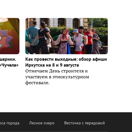
шарики.
Как провести выходные: обзор афиши
«Чучела»
Иркутска на 8 и 9 августа
Отмечаем День строителя и
участвуем в этнокультурном
фестивале.
оса города
Лесное озеро
Весточка с передовой