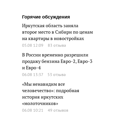
Горячие обсуждения
Иркутская область заняла
второе место в Сибири по ценам
на квартиры в новостройках
05.08 12:09
83 отзыва
В России временно разрешили
продажу бензина Евро-2, Евро-3
и Евро-4
06.08 13:37
53 отзыва
«Мы ненавидим все
человечество»: подробная
история иркутских
«молоточников»
06.08 10:21
49 отзывов