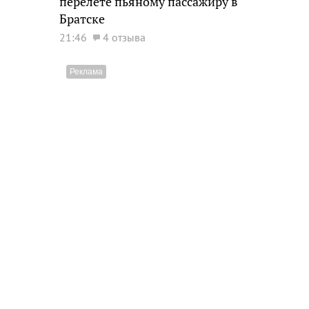
перелете пьяному пассажиру в
Братске
21:46
4 отзыва