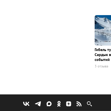
Гибель т
Сардык в
событий 
3 отзыва