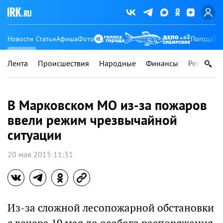
Новости
Статьи
Афиша
Фото
Погода
Ту
Лента
Происшествия
Народные
Финансы
Регионы
В Марковском МО из-за пожаров
ввели режим чрезвычайной
ситуации
20 мая 2015 11:31
Из-за сложной лесопожарной обстановки