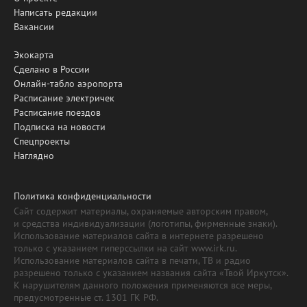
Написать редакции
Вакансии
Экокарта
Сделано в России
Онлайн-табло аэропорта
Расписание электричек
Расписание поездов
Подписка на новости
Спецпроекты
Наглядно
Политика конфиденциальности
Сайт содержит материалы, охраняемые авторским правом,
и средства индивидуализации (логотипы, фирменные знаки).
Использование материалов сайта в интернете разрешено
только с указанием гиперссылки на сайт www.irk.ru.
Использование материалов сайта в печати, ТВ и радио
разрешено только с указанием названия сайта «Твой Иркутск».
К нарушителям данного положения применяются все меры,
предусмотренные ст. 1301 ГК РФ.