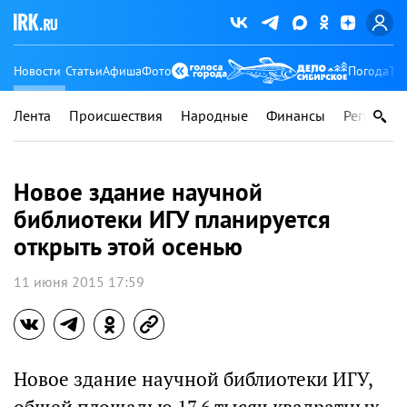
Новости
Статьи
Афиша
Фото
Погода
Ту
Лента
Происшествия
Народные
Финансы
Регионы
Новое здание научной
библиотеки ИГУ планируется
открыть этой осенью
11 июня 2015 17:59
Новое здание научной библиотеки ИГУ,