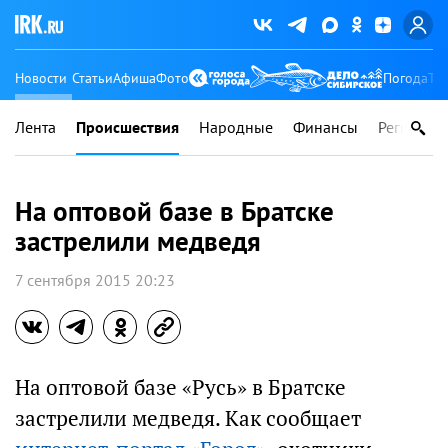
Новости
Статьи
Афиша
Фото
Погода
Ту
Лента
Происшествия
Народные
Финансы
Регионы
На оптовой базе в Братске
застрелили медведя
7 сентября 2015 20:23
На оптовой базе «Русь» в Братске
застрелили медведя. Как сообщает