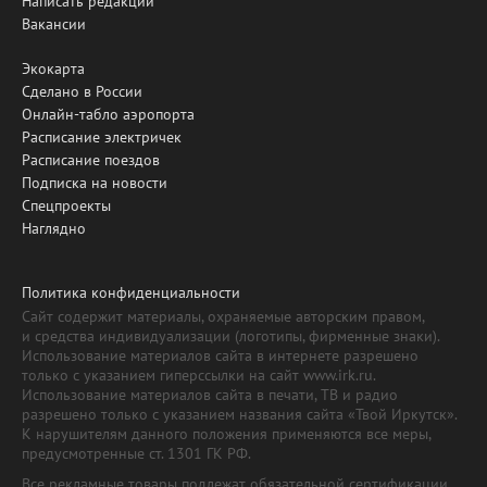
Написать редакции
Вакансии
Экокарта
Сделано в России
Онлайн-табло аэропорта
Расписание электричек
Расписание поездов
Подписка на новости
Спецпроекты
Наглядно
Политика конфиденциальности
Сайт содержит материалы, охраняемые авторским правом,
и средства индивидуализации (логотипы, фирменные знаки).
Использование материалов сайта в интернете разрешено
только с указанием гиперссылки на сайт www.irk.ru.
Использование материалов сайта в печати, ТВ и радио
разрешено только с указанием названия сайта «Твой Иркутск».
К нарушителям данного положения применяются все меры,
предусмотренные ст. 1301 ГК РФ.
Все рекламные товары подлежат обязательной сертификации,