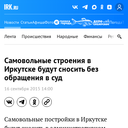
Новости
Статьи
Афиша
Фото
Погода
Ту
Лента
Происшествия
Народные
Финансы
Регионы
Самовольные строения в
Иркутске будут сносить без
обращения в суд
16 сентября 2015 14:00
Самовольные постройки в Иркутске