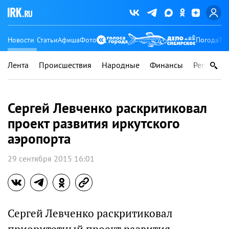
Новости
Статьи
Афиша
Фото
Погода
Ту
Лента
Происшествия
Народные
Финансы
Регионы
Сергей Левченко раскритиковал
проект развития иркутского
аэропорта
29 сентября 2015 16:01
Сергей Левченко раскритиковал