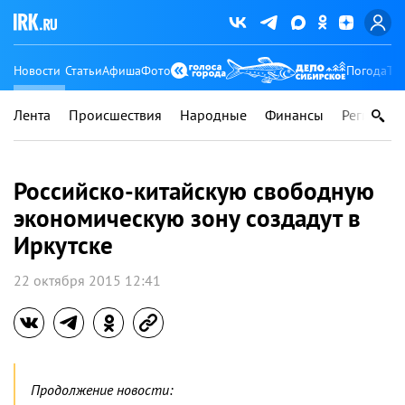
Новости
Статьи
Афиша
Фото
Погода
Ту
Лента
Происшествия
Народные
Финансы
Регионы
Российско-китайскую свободную
экономическую зону создадут в
Иркутске
22 октября 2015 12:41
Продолжение новости: